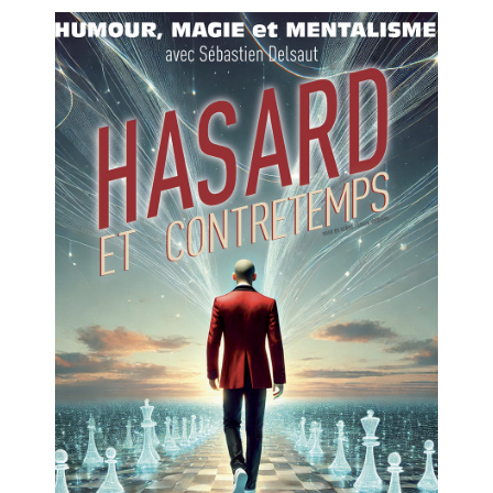
Hasard et contretemps
Quand la magie bouleverse les règles du
jeu
Salle 2
13h30