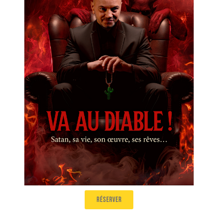
Jérôme de Warzée
Va au Diable !
Salle 2
18h15
réserver