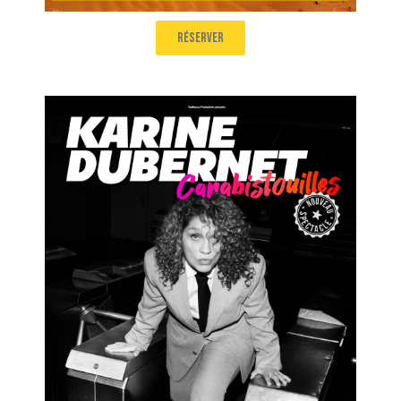
réserver
Karine Dubernet
Carabistouilles
Salle 2
15h10