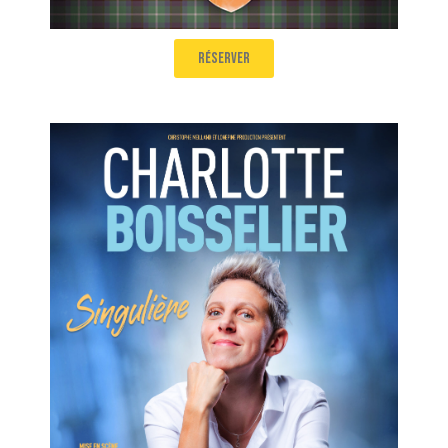
réserver
Charlotte Boisselier
Singulière (Mise en scène Élodie Poux)
Salle 2
20H00