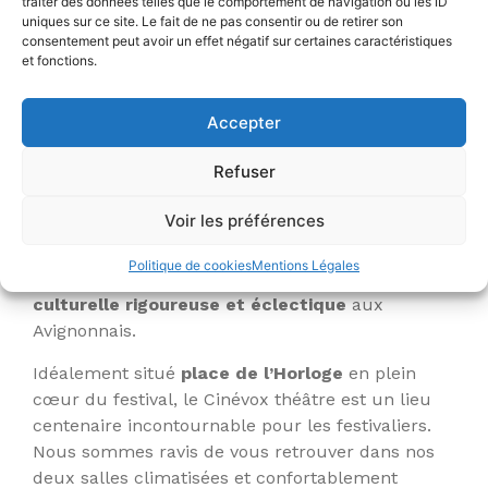
traiter des données telles que le comportement de navigation ou les ID
Philippe et Jean Vilar, les salles servant de
lieu de
uniques sur ce site. Le fait de ne pas consentir ou de retirer son
répétition
pour les comédiens. De plus, jusqu’en
consentement peut avoir un effet négatif sur certaines caractéristiques
2008 CinéVox accueillait également le
French
et fonctions.
American Workshop
(les rencontres
cinématographiques franco-américaines
Accepter
d’Avignon).
Refuser
Actuellement
Voir les préférences
Seul cinéma indépendant de la ville d’
Avignon
, le
Vox et le CinéVox Théâtre continuent d’écrire
Politique de cookies
Mentions Légales
l’histoire du lieu en proposant une
offre
culturelle rigoureuse et éclectique
aux
Avignonnais.
Idéalement situé
place de l’Horloge
en plein
cœur du festival, le Cinévox théâtre est un lieu
centenaire incontournable pour les festivaliers.
Nous sommes ravis de vous retrouver dans nos
deux salles climatisées et confortablement