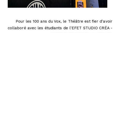
Pour les 100 ans du Vox, le Théâtre est fier d'avoir
collaboré avec les étudiants de l'EFET STUDIO CRÉA -
CAMPUS EDUCTIVE LILLENIUM ​
Cinévox, 22 place de l’horloge – 84000 Avignon |
Landing
pages
|
Crédits / Mentions Légales
|
Contact
|
RGPD
Tel :
04 20 88 01 63