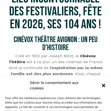
des festivaliers, fête
en 2026, ses 104 ans !
CinéVox Théâtre Avignon : Un peu
d'histoire
Créé en 1922 par Joseph Bizot, le
Cinévox
Théâtre
est à ce jour un des cinémas de France
dont la continuité de
l’exploitation par la même
famille est des plus anciennes
. Ainsi, chaque
année, au mois de juillet, le cinéma se
Gérer le consentement aux
transforme en théâtre pour accueillir les
cookies
spectacles du
festival OFF
.
Pour offrir les meilleures expériences, nous utilisons des technologies
Déjà à l’époque du Théâtre National Populaire et
telles que les cookies pour stocker et/ou accéder aux informations des
du Festival d’Avignon, le CinéVox avait reçu Gérard
appareils. Le fait de consentir à ces technologies nous permettra de