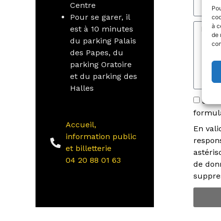
Centre
Pou
Pour se garer, il
coo
à c
est à 10 minutes
de 
du parking Palais
con
des Papes, du
parking Oratoire
et du parking des
Halles
Je c
formula
Accueil,
En vali
information public
respons
et billetterie
astéris
04 20 88 01 63
de don
suppres