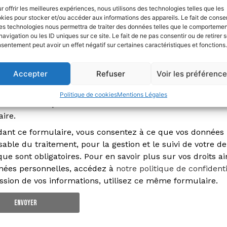
r offrir les meilleures expériences, nous utilisons des technologies telles que les
kies pour stocker et/ou accéder aux informations des appareils. Le fait de consen
es technologies nous permettra de traiter des données telles que le comporteme
navigation ou les ID uniques sur ce site. Le fait de ne pas consentir ou de retirer 
sentement peut avoir un effet négatif sur certaines caractéristiques et fonctions.
Accepter
Refuser
Voir les préférenc
Politique de cookies
Mentions Légales
onfirme avoir pris connaissance des informations relative
ire.
dant ce formulaire, vous consentez à ce que vos données 
able du traitement, pour la gestion et le suivi de votre 
que sont obligatoires. Pour en savoir plus sur vos droits 
nées personnelles, accédez à
notre politique de confidenti
sion de vos informations, utilisez ce même formulaire.
Envoyer