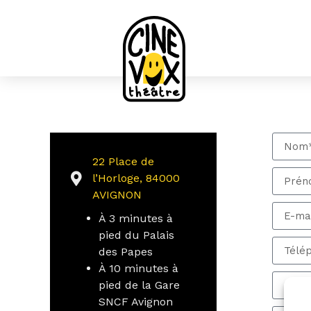
22 Place de
l’Horloge, 84000
AVIGNON
À 3 minutes à
pied du Palais
des Papes
À 10 minutes à
pied de la Gare
SNCF Avignon