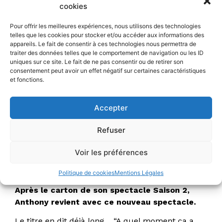
13 juillet à 18h20 / Le mercredi 15 juillet à 20h00
cookies
/ Le lundi 20 juillet à 16h20
Pour offrir les meilleures expériences, nous utilisons des technologies
Durée : 01h20
telles que les cookies pour stocker et/ou accéder aux informations des
appareils. Le fait de consentir à ces technologies nous permettra de
traiter des données telles que le comportement de navigation ou les ID
uniques sur ce site. Le fait de ne pas consentir ou de retirer son
Le vendredi 10 juillet à 20h00 / Le
consentement peut avoir un effet négatif sur certaines caractéristiques
et fonctions.
lundi 13 juillet à 18h20 / Le
mercredi 15 juillet à 20h00 / Le
Accepter
lundi 20 juillet à 16h20
Refuser
Anthony Joubert
Voir les préférences
À quel moment ça a merdé ?
Politique de cookies
Mentions Légales
Après le carton de son spectacle Saison 2,
Anthony revient avec ce nouveau spectacle.
Le titre en dit déjà long… “A quel moment ça a