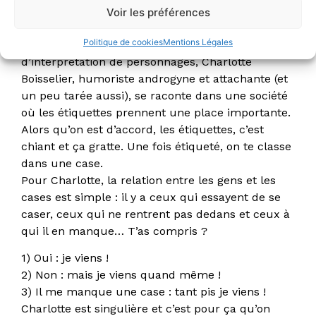
Hey toi qui lis ce résumé de spectacle, tu es
Voir les préférences
curieux, c’est bien, continue !
Politique de cookies
Mentions Légales
Dans un savoureux mélange de stand up et
d’interprétation de personnages, Charlotte
Boisselier, humoriste androgyne et attachante (et
un peu tarée aussi), se raconte dans une société
où les étiquettes prennent une place importante.
Alors qu’on est d’accord, les étiquettes, c’est
chiant et ça gratte. Une fois étiqueté, on te classe
dans une case.
Pour Charlotte, la relation entre les gens et les
cases est simple : il y a ceux qui essayent de se
caser, ceux qui ne rentrent pas dedans et ceux à
qui il en manque… T’as compris ?
1) Oui : je viens !
2) Non : mais je viens quand même !
3) Il me manque une case : tant pis je viens !
Charlotte est singulière et c’est pour ça qu’on