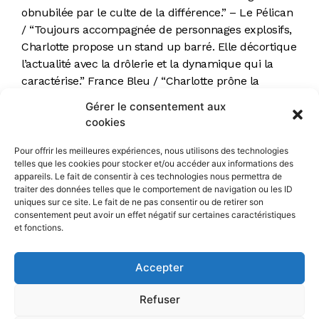
obnubilée par le culte de la différence.” – Le Pélican
/ “Toujours accompagnée de personnages explosifs,
Charlotte propose un stand up barré. Elle décortique
l’actualité avec la drôlerie et la dynamique qui la
caractérise.” France Bleu / “Charlotte prône la
tolérance et se refuse à entrer dans une case car,
Gérer le consentement aux
pour elle, les cases c’est simple : il y a ceux qui
cookies
essaient de se caser, ceux qui ne rentrent pas
dedans, et ceux à qui il en manque.” JDS
Pour offrir les meilleures expériences, nous utilisons des technologies
telles que les cookies pour stocker et/ou accéder aux informations des
appareils. Le fait de consentir à ces technologies nous permettra de
traiter des données telles que le comportement de navigation ou les ID
20H00
uniques sur ce site. Le fait de ne pas consentir ou de retirer son
consentement peut avoir un effet négatif sur certaines caractéristiques
Charlotte Boisselier
et fonctions.
Singulière (Mise en scène Élodie
Accepter
Poux)
Refuser