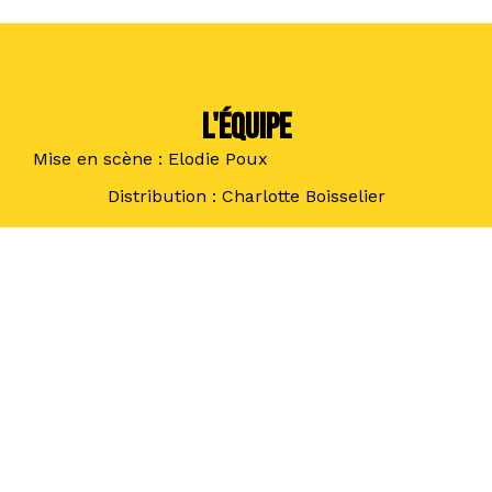
L'ÉQUIPE
Mise en scène : Elodie Poux
Distribution : Charlotte Boisselier
ESPACE PRO
Diffusion : Thomas Devoldère
thomas@tippi-
spectacles.com
– 06 51 61 57 25 / Bastian DM
bastiandm@houlalaproduction.com
– 06 71 06 02
34 / Diffusion : Christophe Meilland et Lonepine
Production
Télécharger le dossier de presse