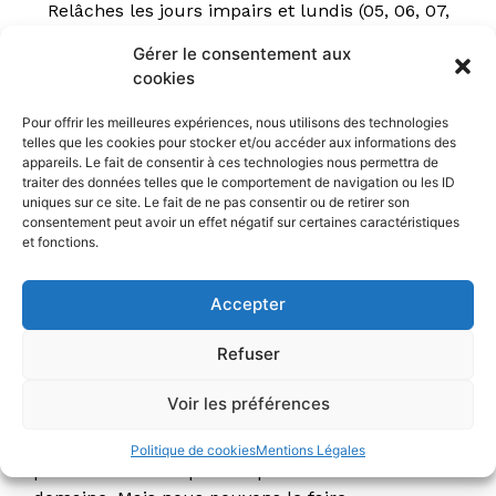
Relâches les jours impairs et lundis (05, 06, 07,
09, 11, 13, 15, 17, 19, 20, 21 & 23 juillet 2026)
Gérer le consentement aux
cookies
Horaire : 12h50
Pour offrir les meilleures expériences, nous utilisons des technologies
Durée : 1h20
telles que les cookies pour stocker et/ou accéder aux informations des
appareils. Le fait de consentir à ces technologies nous permettra de
traiter des données telles que le comportement de navigation ou les ID
uniques sur ce site. Le fait de ne pas consentir ou de retirer son
12h50
consentement peut avoir un effet négatif sur certaines caractéristiques
et fonctions.
Le Dîner de Cons
Accepter
Anthony JOUBERT
Refuser
Qui n’a pas vu la pièce culte “Le Dîner de
cons”, signée Francis Veber ?
Voir les préférences
Comme le dit Anthony Joubert : personne ne
Politique de cookies
Mentions Légales
peut faire mieux que Jacques Villeret dans son