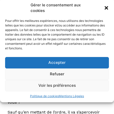
Gérer le consentement aux
cookies
Horaire : 10H10
Pour offrir les meilleures expériences, nous utilisons des technologies
Durée : 00h45
telles que les cookies pour stocker et/ou accéder aux informations des
appareils. Le fait de consentir à ces technologies nous permettra de
traiter des données telles que le comportement de navigation ou les ID
10H10
uniques sur ce site. Le fait de ne pas consentir ou de retirer son
consentement peut avoir un effet négatif sur certaines caractéristiques
et fonctions.
Le Grenier Magique de
Lili
Accepter
Refuser
Comédie magique de 3 à 99 ans
Voir les préférences
Nicolas rend visite à sa grand-mère pour l’aider à
ranger son grenier. Pas très amusant me direz-
Politique de cookies
Mentions Légales
vous ?
Sauf qu’en mettant de l’ordre, il va s’apercevoir